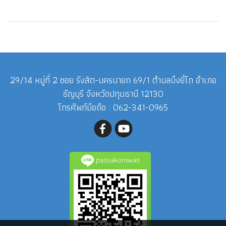
29/14 หมู่ที่ 2 ซอย รังสิต-นครนายก 69/1 ตำบลบึงยี่โถ อำเภอ
ธัญบุรี จังหวัดปทุมธานี 12130
โทรศัพท์มือถือ : 062-341-0965
passakornwan