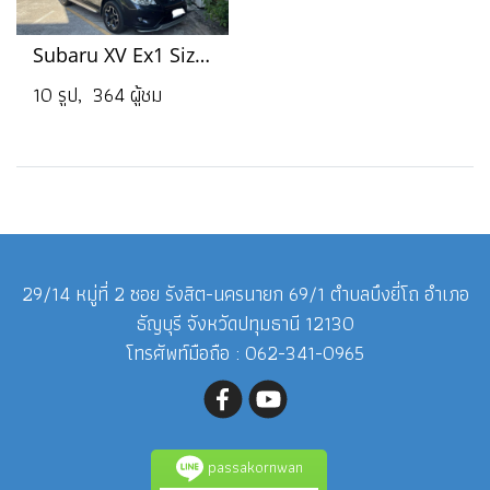
Subaru XV Ex1 Size L
10 รูป, 364 ผู้ชม
29/14 หมู่ที่ 2 ซอย รังสิต-นครนายก 69/1 ตำบลบึงยี่โถ อำเภอ
ธัญบุรี จังหวัดปทุมธานี 12130
โทรศัพท์มือถือ : 062-341-0965
passakornwan