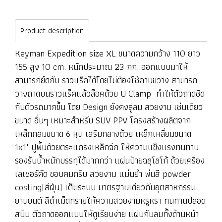
Product description
Keyman Expedition size XL ขนาดความกว้าง 110 ยาว
155 สูง 10 cm. หนักประมาณ 23 กก. ออกแบบมาให้
สามารถยึดกับ ราวแร็คได้โดยไม่ต้องใช้คานขวาง สามารถ
วางถาดบนราวแร็คแล้วล็อคด้วย U Clamp ทำให้ตัวถาดชิด
กับตัวรถมากขึ้น โดย Design ยังคงลู่ลม สวยงาม เช่นเดียว
ขนาด อื่นๆ เหมาะสำหรับ SUV PPV โครงสร้างผลิตจาก
เหล็กกลมขนาด 6 หุน เสริมกลางด้วย เหล็กเหลี่ยมขนาด
1x1" ปูพื้นด้วยตระแกรงเหล็กฉีก ให้ความแข็งแรงทนทาน
รองรับน้ำหนักบรรทุได้มากกว่า แผ่นป้ายฉลุโลโก้ ด้วยเครื่อง
เลเซอร์คัด ขอบคมกริบ สวยงาม แม่นยำ พ่นสี powder
costing(สีฝุ่น) เต็มระบบ มาตรฐานเดียวกับอุตสาหกรรม
ยานยนต์ สีดำเม็ดทรายให้ความสวยงามหรูหรา ทนทานปลอด
สนิม ตัวถาดออกแบบให้ดูเรียบง่าย แผ่นกันลมทั้งด้านหน้า