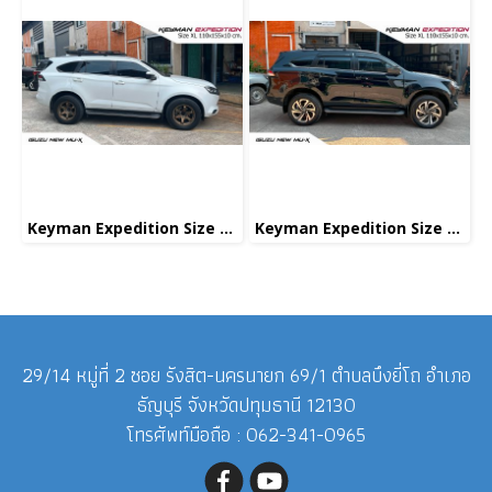
Keyman Expedition Size XL
Keyman Expedition Size XL
29/14 หมู่ที่ 2 ซอย รังสิต-นครนายก 69/1 ตำบลบึงยี่โถ อำเภอ
ธัญบุรี จังหวัดปทุมธานี 12130
โทรศัพท์มือถือ : 062-341-0965