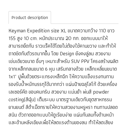
Product description
Keyman Expedition size XL ขนาดความกว้าง 110 ยาว
155 สูง 10 cm. หนักประมาณ 20 กก. ออกแบบมาให้
สามารถยึดกับ ราวแร็คได้โดยไม่ต้องใช้คานขวาง และทำให้
ถาดชิดกับตัวรถมากขึ้น โดย Design ยังคงลู่ลม สวยงาม
เช่นเดียวขนาด อื่นๆ เหมาะสำหรับ SUV PPV โครงสร้างผลิต
จากเหล็กกลมขนาด 6 หุน เสริมกลางด้วย เหล็กเหลี่ยมขนาด
1x1" ปูพื้นด้วยตระแกรงเหล็กฉีก ให้ความแข็งแรงทนทาน
รองรับน้ำหนักบรรทุได้มากกว่า แผ่นป้ายฉลุโลโก้ ด้วยเครื่อง
เลเซอร์คัด ขอบคมกริบ สวยงาม แม่นยำ พ่นสี powder
costing(สีฝุ่น) เต็มระบบ มาตรฐานเดียวกับอุตสาหกรรม
ยานยนต์ สีดำเม็ดทรายให้ความสวยงามหรูหรา ทนทานปลอด
สนิม ตัวถาดออกแบบให้ดูเรียบง่าย แผ่นกันลมทั้งด้านหน้า
และด้านหลังเอียงเพื่อให้ลดแรงต้านของลม ทำให้ลดเสียง