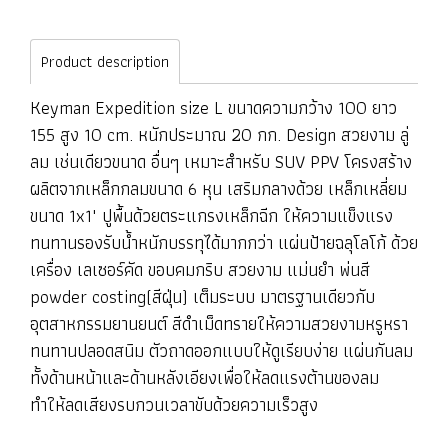
Product description
Keyman Expedition size L ขนาดความกว้าง 100 ยาว
155 สูง 10 cm. หนักประมาณ 20 กก. Design สวยงาม ลู่
ลม เช่นเดียวขนาด อื่นๆ เหมาะสำหรับ SUV PPV โครงสร้าง
ผลิตจากเหล็กกลมขนาด 6 หุน เสริมกลางด้วย เหล็กเหลี่ยม
ขนาด 1x1" ปูพื้นด้วยตระแกรงเหล็กฉีก ให้ความแข็งแรง
ทนทานรองรับน้ำหนักบรรทุได้มากกว่า แผ่นป้ายฉลุโลโก้ ด้วย
เครื่อง เลเซอร์คัด ขอบคมกริบ สวยงาม แม่นยำ พ่นสี
powder costing(สีฝุ่น) เต็มระบบ มาตรฐานเดียวกับ
อุตสาหกรรมยานยนต์ สีดำเม็ดทรายให้ความสวยงามหรูหรา
ทนทานปลอดสนิม ตัวถาดออกแบบให้ดูเรียบง่าย แผ่นกันลม
ทั้งด้านหน้าและด้านหลังเอียงเพื่อให้ลดแรงต้านของลม
ทำให้ลดเสียงรบกวนเวลาขับด้วยความเร็วสูง