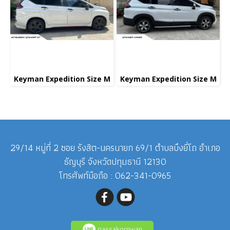
Keyman Expedition Size M
Keyman Expedition Size M
29/14 หมู่ที่ 2 ซอย รังสิต-นครนายก 69/1 ตำบลบึงยี่โถ อำเภอ
ธัญบุรี จังหวัดปทุมธานี 12130
โทรศัพท์มือถือ : 062-341-0965
passakornwan