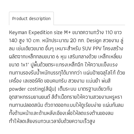
Product description
Keyman Expedition size M+ ขนาดความกว้าง 110 ยาว
140 สูง 10 cm. หนักประมาณ 20 กก. Design สวยงาม ลู่
ลม เช่นเดียวขนาด อื่นๆ เหมาะสำหรับ SUV PPV โครงสร้าง
ผลิตจากเหล็กกลมขนาด 6 หุน เสริมกลางด้วย เหล็กเหลี่ยม
ขนาด 1x1" ปูพื้นด้วยตระแกรงเหล็กฉีก ให้ความแข็งแรง
ทนทานรองรับน้ำหนักบรรทุได้มากกว่า แผ่นป้ายฉลุโลโก้ ด้วย
เครื่อง เลเซอร์คัด ขอบคมกริบ สวยงาม แม่นยำ พ่นสี
powder costing(สีฝุ่น) เต็มระบบ มาตรฐานเดียวกับ
อุตสาหกรรมยานยนต์ สีดำเม็ดทรายให้ความสวยงามหรูหรา
ทนทานปลอดสนิม ตัวถาดออกแบบให้ดูเรียบง่าย แผ่นกันลม
ทั้งด้านหน้าและด้านหลังเอียงเพื่อให้ลดแรงต้านของลม
ทำให้ลดเสียงรบกวนเวลาขับด้วยความเร็วสูง