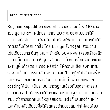
Product description
Keyman Expedition size XL ขนาดความกว้าง 110 ยาว
155 สูง 10 cm. หนักประมาณ 20 กก. ออกแบบมาให้
สามารถยึดกับ ราวแร็คได้โดยไม่ต้องใช้คานขวาง และทำให้
ถาดชิดกับตัวรถมากขึ้น โดย Design ยังคงลู่ลม สวยงาม
เช่นเดียวขนาด อื่นๆ เหมาะสำหรับ SUV PPV โครงสร้างผลิต
จากเหล็กกลมขนาด 6 หุน เสริมกลางด้วย เหล็กเหลี่ยมขนาด
1x1" ปูพื้นด้วยตระแกรงเหล็กฉีก ให้ความแข็งแรงทนทาน
รองรับน้ำหนักบรรทุได้มากกว่า แผ่นป้ายฉลุโลโก้ ด้วยเครื่อง
เลเซอร์คัด ขอบคมกริบ สวยงาม แม่นยำ พ่นสี powder
costing(สีฝุ่น) เต็มระบบ มาตรฐานเดียวกับอุตสาหกรรม
ยานยนต์ สีดำเม็ดทรายให้ความสวยงามหรูหรา ทนทานปลอด
สนิม ตัวถาดออกแบบให้ดูเรียบง่าย แผ่นกันลมทั้งด้านหน้า
และด้านหลังเอียงเพื่อให้ลดแรงต้านของลม ทำให้ลดเสียง