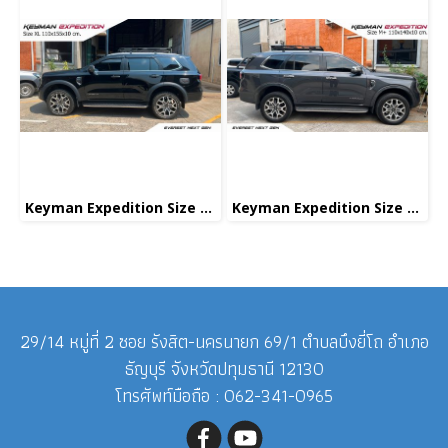
Keyman Expedition Size XL
Keyman Expedition Size M+
29/14 หมู่ที่ 2 ซอย รังสิต-นครนายก 69/1 ตำบลบึงยี่โถ อำเภอ
ธัญบุรี จังหวัดปทุมธานี 12130
โทรศัพท์มือถือ : 062-341-0965