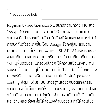
Product description
Keyman Expedition size XL ขนาดความกว้าง 110 ยาว
155 สูง 10 cm. หนักประมาณ 20 กก. ออกแบบมาให้
สามารถยึดกับ ราวแร็คได้โดยไม่ต้องใช้คานขวาง และทำให้
ถาดชิดกับตัวรถมากขึ้น โดย Design ยังคงลู่ลม สวยงาม
เช่นเดียวขนาด อื่นๆ เหมาะสำหรับ SUV PPV โครงสร้างผลิต
จากเหล็กกลมขนาด 6 หุน เสริมกลางด้วย เหล็กเหลี่ยมขนาด
1x1" ปูพื้นด้วยตระแกรงเหล็กฉีก ให้ความแข็งแรงทนทาน
รองรับน้ำหนักบรรทุได้มากกว่า แผ่นป้ายฉลุโลโก้ ด้วยเครื่อง
เลเซอร์คัด ขอบคมกริบ สวยงาม แม่นยำ พ่นสี powder
costing(สีฝุ่น) เต็มระบบ มาตรฐานเดียวกับอุตสาหกรรม
ยานยนต์ สีดำเม็ดทรายให้ความสวยงามหรูหรา ทนทานปลอด
สนิม ตัวถาดออกแบบให้ดูเรียบง่าย แผ่นกันลมทั้งด้านหน้า
และด้านหลังเอียงเพื่อให้ลดแรงต้านของลม ทำให้ลดเสียง