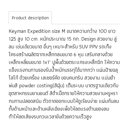
Product description
Keyman Expedition size M ขนาดความกว้าง 100 ยาว
125 สูง 10 cm. หนักประมาณ 15 กก. Design สวยงาม ลู่
ลม เช่นเดียวขนาด อื่นๆ เหมาะสำหรับ SUV PPV รถเก็ง
โครงสร้างผลิตจากเหล็กกลมขนาด 6 หุน เสริมกลางด้วย
เหล็กเหลี่ยมขนาด 1x1" ปูพื้นด้วยตระแกรงเหล็กฉีก ให้ความ
แข็งแรงทนทานรองรับน้ำหนักบรรทุได้มากกว่า แผ่นป้ายฉลุ
โลโก้ ด้วยเครื่อง เลเซอร์คัด ขอบคมกริบ สวยงาม แม่นยำ
พ่นสี powder costing(สีฝุ่น) เต็มระบบ มาตรฐานเดียวกับ
อุตสาหกรรมยานยนต์ สีดำเม็ดทรายให้ความสวยงามหรูหรา
ทนทานปลอดสนิม ตัวถาดออกแบบให้ดูเรียบง่าย แผ่นกันลม
ทั้งด้านหน้าและด้านหลังเอียงเพื่อให้ลดแรงต้านของลม
ทำให้ลดเสียงรบกวนเวลาขับด้วยความเร็วสูง