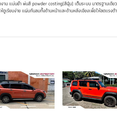
 สวยงาม แม่นยำ พ่นสี powder costing(สีฝุ่น) เต็มระบบ มาตรฐานเดี
เรียบง่าย แผ่นกันลมทั้งด้านหน้าและด้านหลังเอียงเพื่อให้ลดแรงต