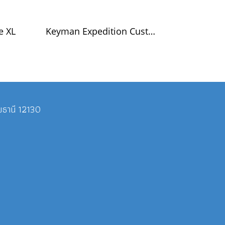
e XL
Keyman Expedition Custom
ุมธานี 12130