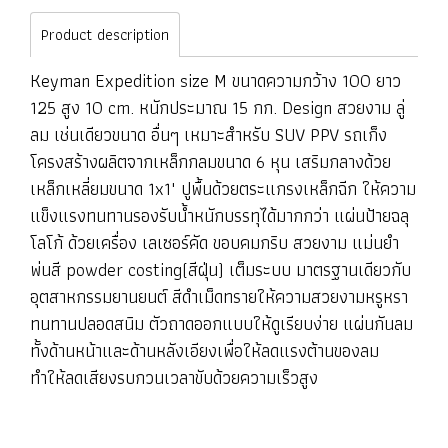
Product description
Keyman Expedition size M ขนาดความกว้าง 100 ยาว
125 สูง 10 cm. หนักประมาณ 15 กก. Design สวยงาม ลู่
ลม เช่นเดียวขนาด อื่นๆ เหมาะสำหรับ SUV PPV รถเก็ง
โครงสร้างผลิตจากเหล็กกลมขนาด 6 หุน เสริมกลางด้วย
เหล็กเหลี่ยมขนาด 1x1" ปูพื้นด้วยตระแกรงเหล็กฉีก ให้ความ
แข็งแรงทนทานรองรับน้ำหนักบรรทุได้มากกว่า แผ่นป้ายฉลุ
โลโก้ ด้วยเครื่อง เลเซอร์คัด ขอบคมกริบ สวยงาม แม่นยำ
พ่นสี powder costing(สีฝุ่น) เต็มระบบ มาตรฐานเดียวกับ
อุตสาหกรรมยานยนต์ สีดำเม็ดทรายให้ความสวยงามหรูหรา
ทนทานปลอดสนิม ตัวถาดออกแบบให้ดูเรียบง่าย แผ่นกันลม
ทั้งด้านหน้าและด้านหลังเอียงเพื่อให้ลดแรงต้านของลม
ทำให้ลดเสียงรบกวนเวลาขับด้วยความเร็วสูง