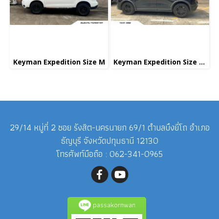
Keyman Expedition Size M
Keyman Expedition Size M+
29/14 หมู่ที่ 2 ซอย รังสิต-นครนายก 69/1 ตำบลบึงยี่โถ อำเภอ
ธัญบุรี จังหวัดปทุมธานี 12130
โทรศัพท์มือถือ : 062-341-0965
passakornwan