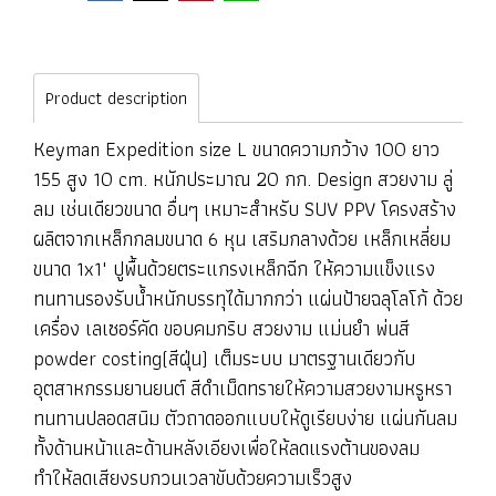
Product description
Keyman Expedition size L ขนาดความกว้าง 100 ยาว
155 สูง 10 cm. หนักประมาณ 20 กก. Design สวยงาม ลู่
ลม เช่นเดียวขนาด อื่นๆ เหมาะสำหรับ SUV PPV โครงสร้าง
ผลิตจากเหล็กกลมขนาด 6 หุน เสริมกลางด้วย เหล็กเหลี่ยม
ขนาด 1x1" ปูพื้นด้วยตระแกรงเหล็กฉีก ให้ความแข็งแรง
ทนทานรองรับน้ำหนักบรรทุได้มากกว่า แผ่นป้ายฉลุโลโก้ ด้วย
เครื่อง เลเซอร์คัด ขอบคมกริบ สวยงาม แม่นยำ พ่นสี
powder costing(สีฝุ่น) เต็มระบบ มาตรฐานเดียวกับ
อุตสาหกรรมยานยนต์ สีดำเม็ดทรายให้ความสวยงามหรูหรา
ทนทานปลอดสนิม ตัวถาดออกแบบให้ดูเรียบง่าย แผ่นกันลม
ทั้งด้านหน้าและด้านหลังเอียงเพื่อให้ลดแรงต้านของลม
ทำให้ลดเสียงรบกวนเวลาขับด้วยความเร็วสูง