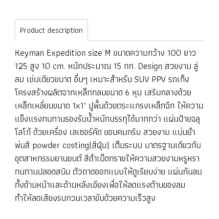
Product description
Keyman Expedition size M ขนาดความกว้าง 100 ยาว
125 สูง 10 cm. หนักประมาณ 15 กก. Design สวยงาม ลู่
ลม เช่นเดียวขนาด อื่นๆ เหมาะสำหรับ SUV PPV รถเก็ง
โครงสร้างผลิตจากเหล็กกลมขนาด 6 หุน เสริมกลางด้วย
เหล็กเหลี่ยมขนาด 1x1" ปูพื้นด้วยตระแกรงเหล็กฉีก ให้ความ
แข็งแรงทนทานรองรับน้ำหนักบรรทุได้มากกว่า แผ่นป้ายฉลุ
โลโก้ ด้วยเครื่อง เลเซอร์คัด ขอบคมกริบ สวยงาม แม่นยำ
พ่นสี powder costing(สีฝุ่น) เต็มระบบ มาตรฐานเดียวกับ
อุตสาหกรรมยานยนต์ สีดำเม็ดทรายให้ความสวยงามหรูหรา
ทนทานปลอดสนิม ตัวถาดออกแบบให้ดูเรียบง่าย แผ่นกันลม
ทั้งด้านหน้าและด้านหลังเอียงเพื่อให้ลดแรงต้านของลม
ทำให้ลดเสียงรบกวนเวลาขับด้วยความเร็วสูง