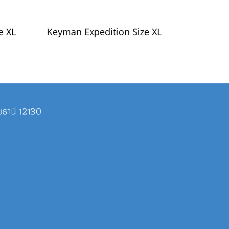
e XL
Keyman Expedition Size XL
ุมธานี 12130