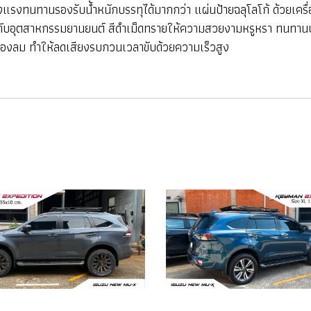
งแรงทนทานรองรับน้ำหนักบรรทุได้มากกว่า แผ่นป้ายฉลุโลโก้ ด้วยเครื
วกับอุตสาหกรรมยานยนต์ สีดำเม็ดทรายให้ความสวยงามหรูหรา ทนทานป
นของลม ทำให้ลดเสียงรบกวนเวลาขับด้วยความเร็วสูง